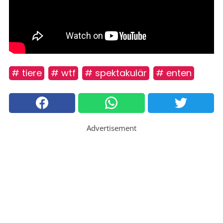
# tiere
# wtf
# spektakulär
# enten
Advertisement