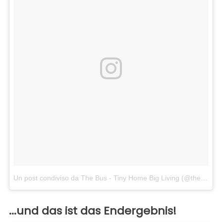
Un post condiviso da The Bus - Tiny Home Big Living (@thebustinyhome)
...und das ist das Endergebnis!