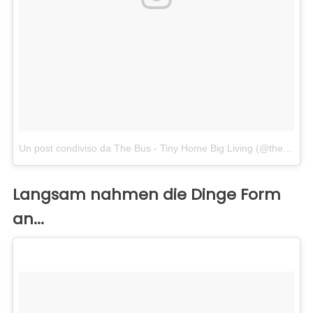
Un post condiviso da The Bus - Tiny Home Big Living (@thebustinyhome)
Langsam nahmen die Dinge Form
an...