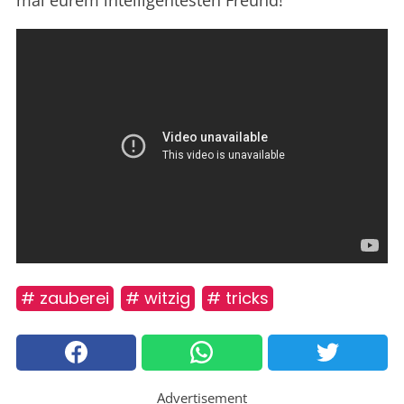
mal eurem intelligentesten Freund!
# zauberei
# witzig
# tricks
Advertisement