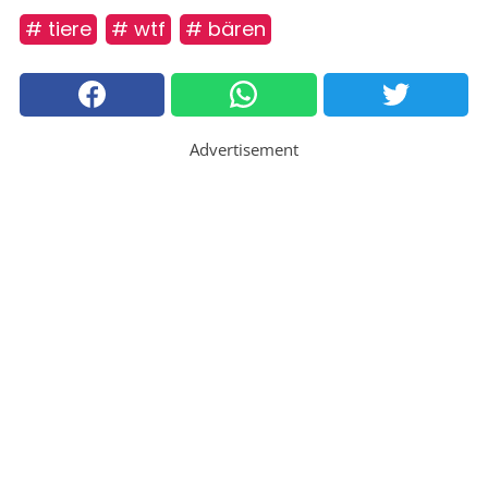
# tiere
# wtf
# bären
Advertisement